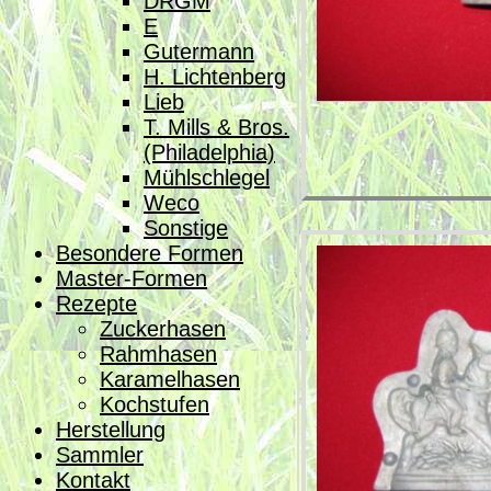
DRGM
E
Gutermann
H. Lichtenberg
Lieb
T. Mills & Bros.
(Philadelphia)
Mühlschlegel
Weco
Sonstige
Besondere Formen
Master-Formen
Rezepte
Zuckerhasen
Rahmhasen
Karamelhasen
Kochstufen
Herstellung
Sammler
Kontakt