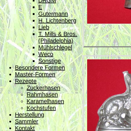
DRGM
E
Gutermann
H. Lichtenberg
Lieb
T. Mills & Bros.
(Philadelphia)
Mühlschlegel
Weco
Sonstige
Besondere Formen
Master-Formen
Rezepte
Zuckerhasen
Rahmhasen
Karamelhasen
Kochstufen
Herstellung
Sammler
Kontakt