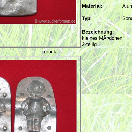
Material:
Alu
Typ:
Son
Bezeichnung:
kleines MÃ¤dchen
2-teilig
zurück