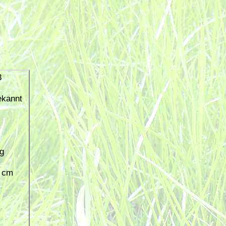
3
ekannt
g
5 cm