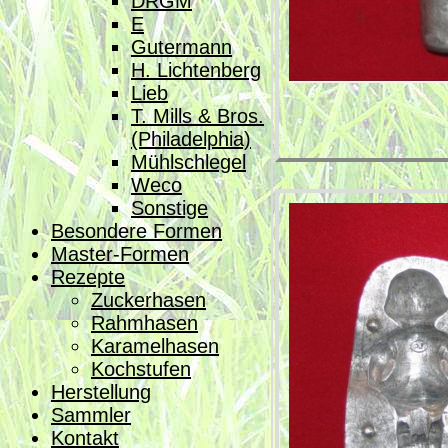
DRGM
E
Gutermann
H. Lichtenberg
Lieb
T. Mills & Bros.
(Philadelphia)
Mühlschlegel
Weco
Sonstige
Besondere Formen
Master-Formen
Rezepte
Zuckerhasen
Rahmhasen
Karamelhasen
Kochstufen
Herstellung
Sammler
Kontakt