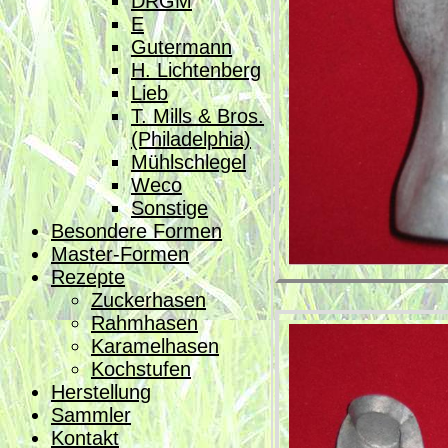
DRGM
E
Gutermann
H. Lichtenberg
Lieb
T. Mills & Bros.
(Philadelphia)
Mühlschlegel
Weco
Sonstige
Besondere Formen
Master-Formen
Rezepte
Zuckerhasen
Rahmhasen
Karamelhasen
Kochstufen
Herstellung
Sammler
Kontakt