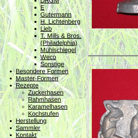
DRGM
E
Gutermann
H. Lichtenberg
Lieb
T. Mills & Bros.
(Philadelphia)
Mühlschlegel
Weco
Sonstige
Besondere Formen
Master-Formen
Rezepte
Zuckerhasen
Rahmhasen
Karamelhasen
Kochstufen
Herstellung
Sammler
Kontakt